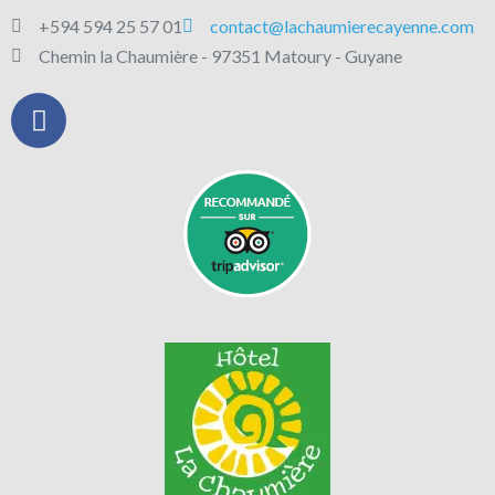
+594 594 25 57 01
contact@lachaumierecayenne.com
Chemin la Chaumière - 97351 Matoury - Guyane