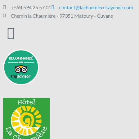
+594 594 25 57 01
contact@lachaumierecayenne.com
Chemin la Chaumière - 97351 Matoury - Guyane