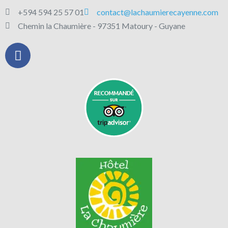
+594 594 25 57 01
contact@lachaumierecayenne.com
Chemin la Chaumière - 97351 Matoury - Guyane