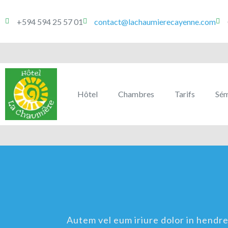
+594 594 25 57 01
contact@lachaumierecayenne.com
Hôtel
Chambres
Tarifs
Sém
Autem vel eum iriure dolor in hendreri