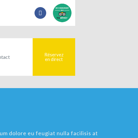
Réservez
tact
en direct
um dolore eu feugiat nulla facilisis at