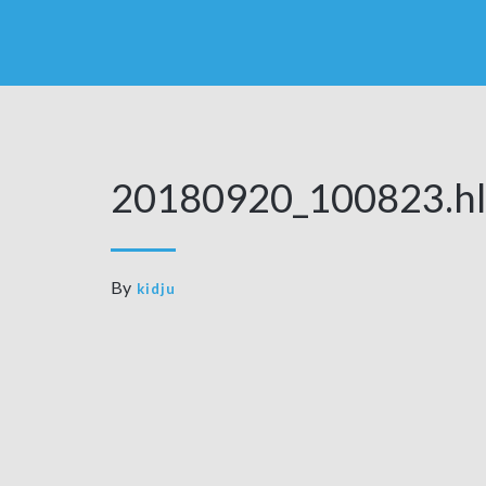
20180920_100823.hl
By
kidju