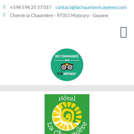
+594 594 25 57 01
contact@lachaumierecayenne.com
Chemin la Chaumière - 97351 Matoury - Guyane