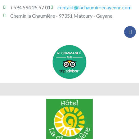
+594 594 25 57 01
contact@lachaumierecayenne.com
Chemin la Chaumière - 97351 Matoury - Guyane